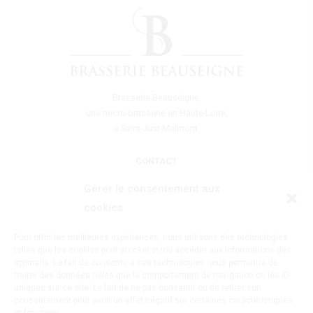
Brasserie Beauseigne,
une micro-brasserie en Haute-Loire,
à Saint-Just-Malmont.
CONTACT
06 49 58 36 80
Gérer le consentement aux
brasseriebeauseigne@gmail.com
cookies
2 rue du Bas Vernay,
43240 Sain-Just-Malmont
Pour offrir les meilleures expériences, nous utilisons des technologies
telles que les cookies pour stocker et/ou accéder aux informations des
appareils. Le fait de consentir à ces technologies nous permettra de
SUIVEZ-NOUS !
traiter des données telles que le comportement de navigation ou les ID
uniques sur ce site. Le fait de ne pas consentir ou de retirer son
@brasserie_beauseigne
consentement peut avoir un effet négatif sur certaines caractéristiques