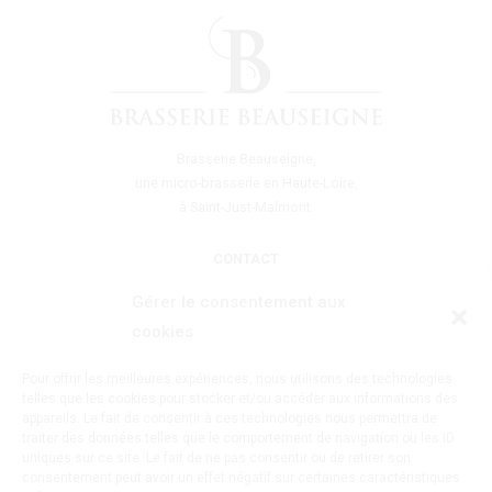
Brasserie Beauseigne,
une micro-brasserie en Haute-Loire,
à Saint-Just-Malmont.
CONTACT
06 49 58 36 80
Gérer le consentement aux
brasseriebeauseigne@gmail.com
cookies
2 rue du Bas Vernay,
43240 Sain-Just-Malmont
Pour offrir les meilleures expériences, nous utilisons des technologies
telles que les cookies pour stocker et/ou accéder aux informations des
appareils. Le fait de consentir à ces technologies nous permettra de
SUIVEZ-NOUS !
traiter des données telles que le comportement de navigation ou les ID
uniques sur ce site. Le fait de ne pas consentir ou de retirer son
@brasserie_beauseigne
consentement peut avoir un effet négatif sur certaines caractéristiques