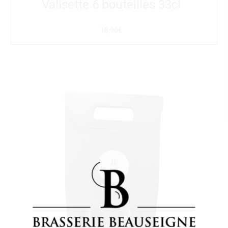
Valisette 6 bouteilles 33cl
18,90€