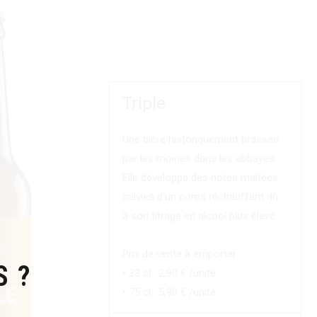
Triple
Une bière historiquement brassée
par les moines dans les abbayes.
Elle développe des notes maltées
suivies d’un corps réchauffant dû
à son titrage en alcool plus élevé.
Prix de vente à emporter :
S ?
• 33 cl : 2,90 € /unité
• 75 cl : 5,90 € /unité