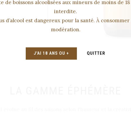
e de boissons alcoolisées aux mineurs de moins de 18
interdite.
us d’alcool est dangereux pour la santé. À consommer
modération.
J'AI 18 ANS OU +
QUITTER
LA GAMME ÉPHÉMÈRE
volue au fil des saisons selon l'humeur et la créativ