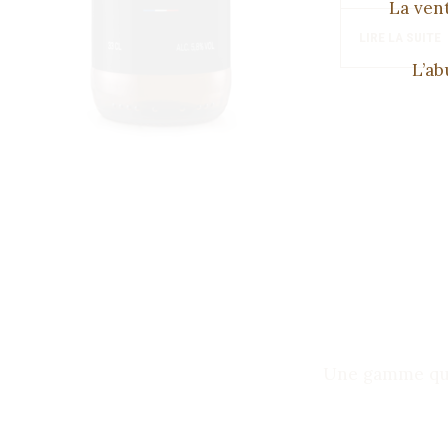
La vent
LIRE LA SUITE
L’ab
Une gamme qui é