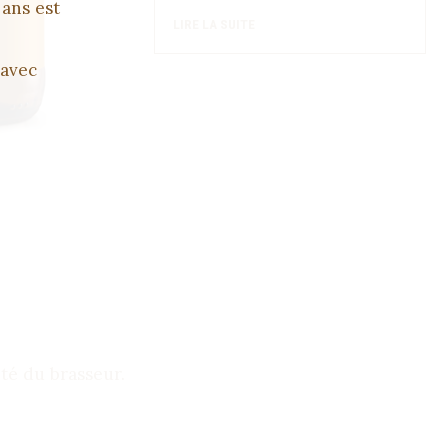
 ans est
LIRE LA SUITE
 avec
ité du brasseur.