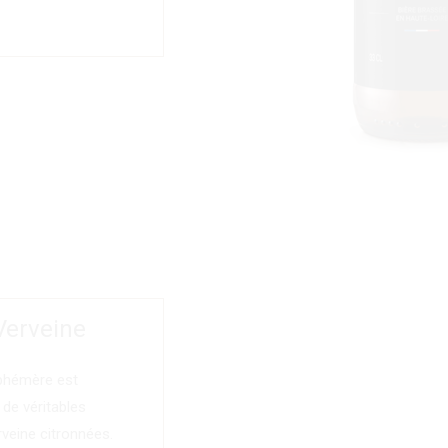
Verveine
éphémère est
de véritables
rveine citronnées.