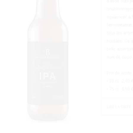
d'avoir subi p
houblonnages
également à f
fermentation
tous les arôm
houblon. Ce q
belle amertu
noix de coco.
Prix de vente
• 33 cl : 2,90 
• 75 cl : 5,90 
LIRE LA SUITE