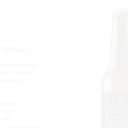
(witbier)
 la robe trouble, aux
nnées et épicées,
 les chaudes
 !
 à emporter :
€ /unité
€ /unité